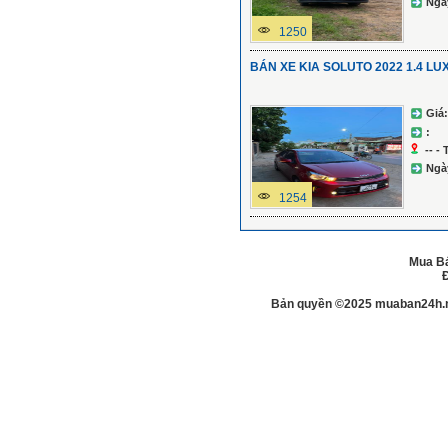
Ngà
1250
BÁN XE KIA SOLUTO 2022 1.4 L
Giá:
:
-- -
Ngà
1254
Mua Bá
Đ
Bản quyền ©2025 muaban24h.net.