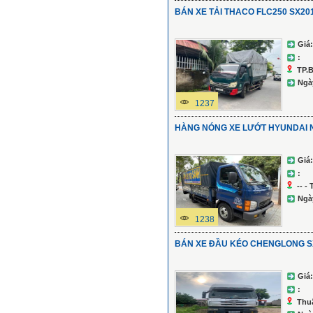
BÁN XE TẢI THACO FLC250 SX20
Giá:
:
TP.
Ngà
1237
HÀNG NÓNG XE LƯỚT HYUNDAI N
Giá:
:
-- -
Ngà
1238
BÁN XE ĐẦU KÉO CHENGLONG S
Giá:
:
Thu