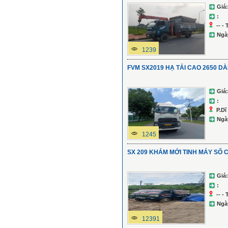
Giá:
:
-- -
Ngà
1239
FVM SX2019 HẠ TẢI CAO 2650 DÀI
Giá:
:
P.Dĩ
Ngà
1245
SX 209 KHÁM MỚI TINH MÁY SỐ
Giá:
:
-- -
Ngà
12391