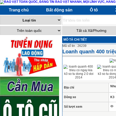
Trang chủ
Bất động sản
Ô tô
MÔ TẢ CHI TIẾT
Mã số tin : 26239
Loanh quanh 400 triệ
Nhu
Địa chỉ
Dòng xe
K3
Số lượt xem