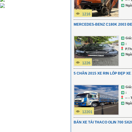
-- -
Ngà
1216
MERCEDES-BENZ C180K 2003 Đ
Giá:
:
P.Th
Ngà
1226
5 CHÂN 2015 XE RIN LỐP ĐẸP X
Giá:
:
-- -
Ngà
12201
BÁN XE TẢI THACO OLIN 700 SX2