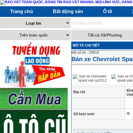
Trang chủ
Bất động sản
Ô tô
MÔ TẢ CHI TIẾT
Mã số tin : 29810
Bán xe Chevrolet Spa
Bìn
Địa chỉ
Vin
Số lượt xem