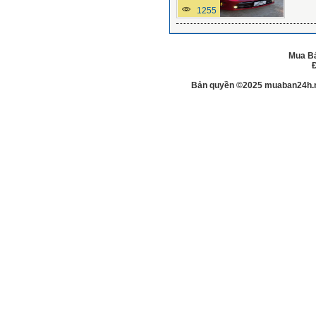
1255
Mua Bá
Đ
Bản quyền ©2025 muaban24h.net.