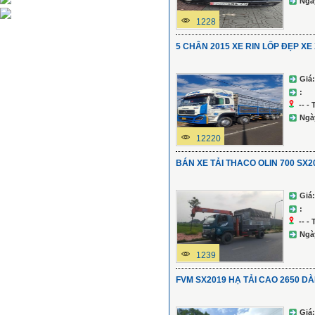
Ngà
1228
5 CHÂN 2015 XE RIN LỐP ĐẸP X
Giá:
:
-- -
Ngà
12220
BÁN XE TẢI THACO OLIN 700 SX2
Giá:
:
-- -
Ngà
1239
FVM SX2019 HẠ TẢI CAO 2650 DÀI
Giá: