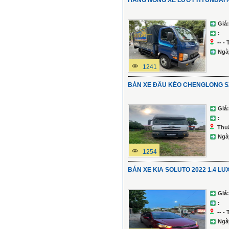
HÀNG NÓNG XE LƯỚT HYUNDAI N
Giá:
:
-- -
Ngà
1241
BÁN XE ĐẦU KÉO CHENGLONG S
Giá:
:
Thu
Ngà
1254
BÁN XE KIA SOLUTO 2022 1.4 L
Giá:
:
-- -
Ngà