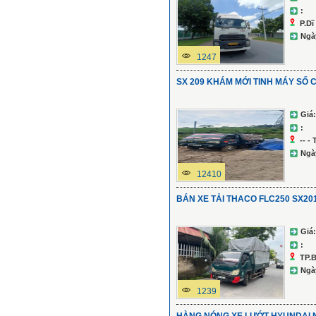
:
P.Dĩ
Ngà
1247
SX 209 KHÁM MỚI TINH MÁY SỐ
Giá:
:
-- -
Ngà
12410
BÁN XE TẢI THACO FLC250 SX20
Giá:
:
TP.
Ngà
1239