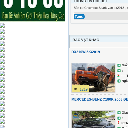
THÔNG TIN CHI TIẾT
Bán xe Chevrolet Spark van sx2012 , x
RAO VẶT KHÁC
DX210W-5K/2019
Giá:
:
-- -
Ngà
1219
MERCEDES-BENZ C180K 2003 Đ
Giá:
:
P.Th