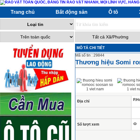
Trang chủ
Bất động sản
Ô tô
MÔ TẢ CHI TIẾT
Mã số tin : 29844
Thương hiệu Somi ro
P.H
Địa chỉ
Số lượt xem