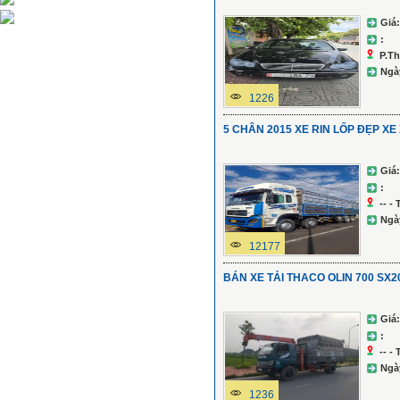
Giá:
:
P.Th
Ngà
1226
5 CHÂN 2015 XE RIN LỐP ĐẸP X
Giá:
:
-- -
Ngà
12177
BÁN XE TẢI THACO OLIN 700 SX2
Giá:
:
-- -
Ngà
1236