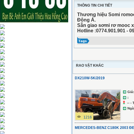
THÔNG TIN CHI TIẾT
Thương hiệu Somi romooc
Đông Á.
Sẵn giao sơmi rơ mooc 
Hotline :0774.901.901 - 
RAO VẶT KHÁC
DX210W-5K/2019
Giá:
:
-- -
Ngà
1216
MERCEDES-BENZ C180K 2003 Đ