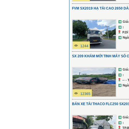
FVM SX2019 HẠ TẢI CAO 2650 DÀI
Giá:
:
P.Dĩ
Ngà
1244
SX 209 KHÁM MỚI TINH MÁY SỐ
Giá:
:
-- -
Ngà
12365
BÁN XE TẢI THACO FLC250 SX20
Giá:
:
TP.