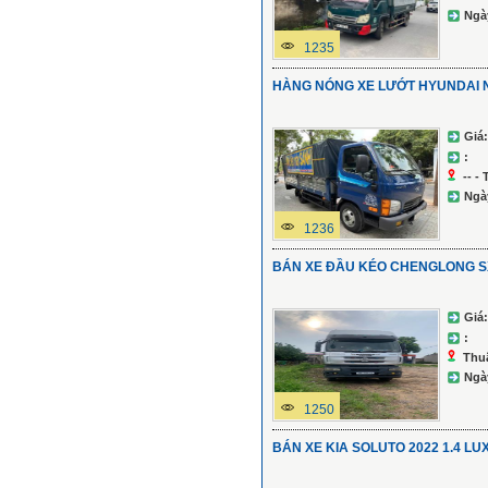
Ngà
1235
HÀNG NÓNG XE LƯỚT HYUNDAI N
Giá:
:
-- -
Ngà
1236
BÁN XE ĐẦU KÉO CHENGLONG S
Giá:
:
Thu
Ngà
1250
BÁN XE KIA SOLUTO 2022 1.4 L