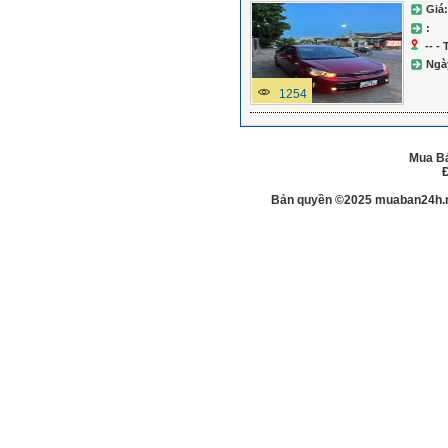
Giá:
:
-- -
Ngà
1254
Mua Bá
Đ
Bản quyền ©2025 muaban24h.net.