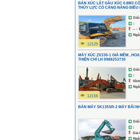
BÁN XÚC LẬT GẦU XÚC 0.8M3 C
THỦY LỰC CÓ CÀNG NÂNG ĐIỀU
Giá:
:
-- -
Ngà
12125
MÁY XÚC ZX330-1 GIÁ MỀM , HO
THIỆN CHÍ LH 0988253730
Giá:
:
Vĩn
Ngà
12156
BÁN MÁY SK135SR-2 MÁY BÃI N
Giá:
:
Gia 
Ngà