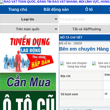
Trang chủ
Bất động sản
Ô tô
MÔ TẢ CHI TIẾT
Mã số tin : 29858
Bên em chuyên Hàng 
P.H
Địa chỉ
Số lượt xem