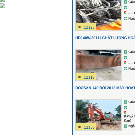
Giá:
:
-- -
Ngà
12123
HD140W/20111 CHẤT LƯỢNG HO
Giá:
:
-- -
Ngà
12118
DOOSAN 140 ĐỜI 2012 MÁY HOẠ
Giá:
:
P.Phổ 
Kạn)
Ngà
12150