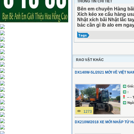
THÔNG TIN CHI TIẾT
Bên em chuyên Hàng bãi N
Xích kéo xe cẩu hàng usa
Nhật xích bãi Nhật lắc ta
bác cần gì ib alo em nga
RAO VẶT KHÁC
DX140W-5L/2021 MỚI VỀ VIỆT N
Giá:
:
-- -
Ngà
1273
DX210W/2018 XE MỚI NHẬP TỪ 