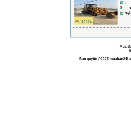
:
-- -
Ngà
12224
Mua Bá
Đ
Bản quyền ©2025 muaban24h.net.