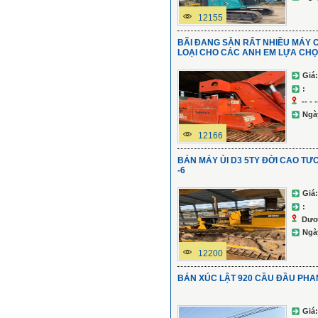
12155
BÃI ĐANG SẴN RẤT NHIỀU MÁY 
LOẠI CHO CÁC ANH EM LỰA CH
Giá:
:
-- - -
Ngà
12166
BÁN MÁY ỦI D3 5TY ĐỜI CAO 
-6
Giá:
:
Dươ
Ngà
12200
BÁN XÚC LẬT 920 CẦU ĐẦU PHA
Giá: