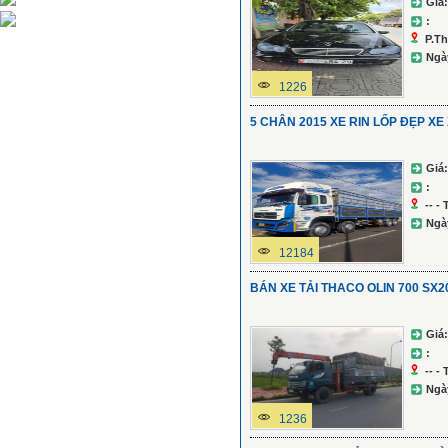
Giá:
:
P.Th
Ngà
1226
5 CHÂN 2015 XE RIN LỐP ĐẸP X
Giá:
:
-- -
Ngà
12184
BÁN XE TẢI THACO OLIN 700 SX2
Giá:
:
-- -
Ngà
1236