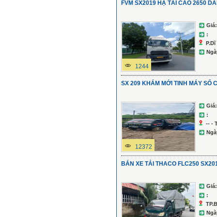
FVM SX2019 HẠ TẢI CAO 2650 DÀI
Giá:
:
P.Dĩ
Ngà
1244
SX 209 KHÁM MỚI TINH MÁY SỐ
Giá:
:
-- -
Ngà
12372
BÁN XE TẢI THACO FLC250 SX20
Giá:
:
TP.
Ngà