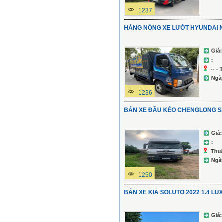
1237
HÀNG NÓNG XE LƯỚT HYUNDAI N
Giá:
:
-- -
Ngà
1236
BÁN XE ĐẦU KÉO CHENGLONG S
Giá:
:
Thu
Ngà
1250
BÁN XE KIA SOLUTO 2022 1.4 L
Giá: