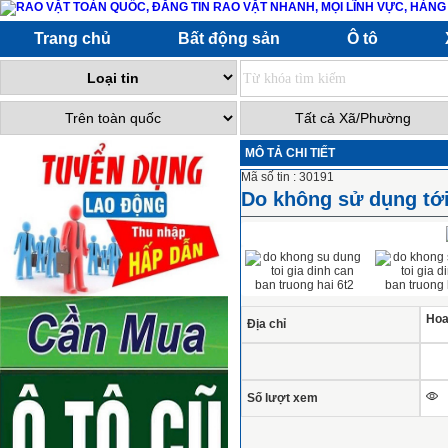
Trang chủ
Bất động sản
Ô tô
MÔ TẢ CHI TIẾT
Mã số tin : 30191
Do không sử dụng tới
Hoa
Địa chỉ
Số lượt xem