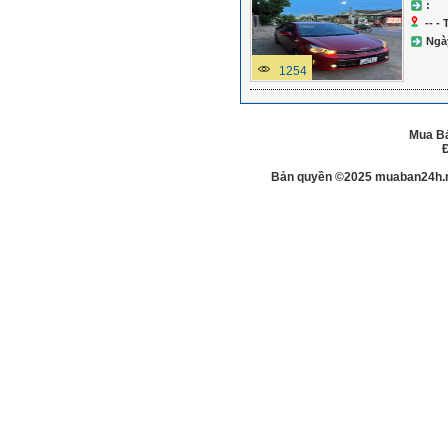
:
-- -
Ngà
1254
Mua Bá
Đ
Bản quyền ©2025 muaban24h.net.