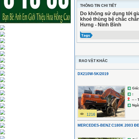
THÔNG TIN CHI TIẾT
Do không sử dụng tới gia
khoẻ thùng bệ chắc chắn
Hưng - Ninh Bình
RAO VẶT KHÁC
DX210W-5K/2019
Giá:
:
-- -
Ngà
1216
MERCEDES-BENZ C180K 2003 Đ