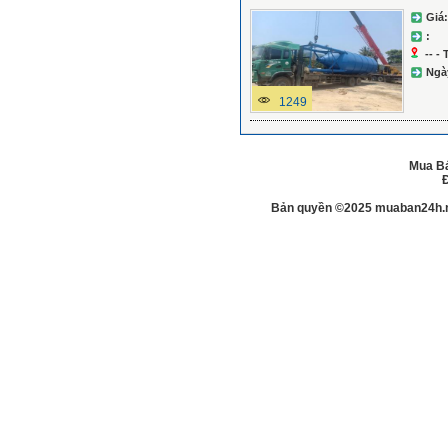
Giá:
:
-- -
Ngà
1249
Mua Bá
Đ
Bản quyền ©2025 muaban24h.net.