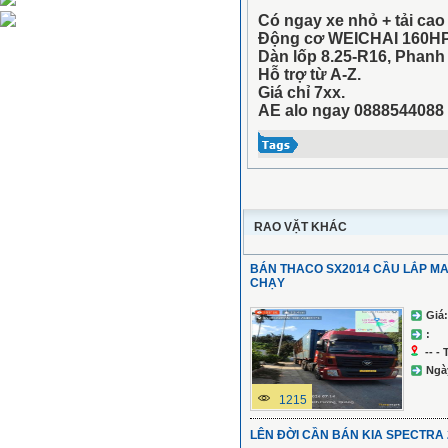
Có ngay xe nhỏ + tải cao 
Động cơ WEICHAI 160HP 
Dàn lốp 8.25-R16, Phanh 
Hỗ trợ từ A-Z.
Giá chỉ 7xx.
AE alo ngay 0888544088
RAO VẶT KHÁC
BÁN THACO SX2014 CẦU LẮP M
CHẠY
Giá:
:
-- -
Ngà
1215
LÊN ĐỜI CẦN BÁN KIA SPECTRA 