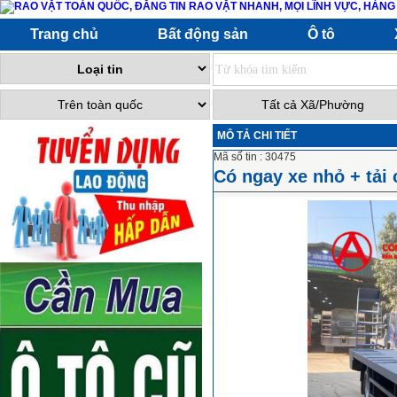
Trang chủ
Bất động sản
Ô tô
MÔ TẢ CHI TIẾT
Mã số tin : 30475
Có ngay xe nhỏ + tải 