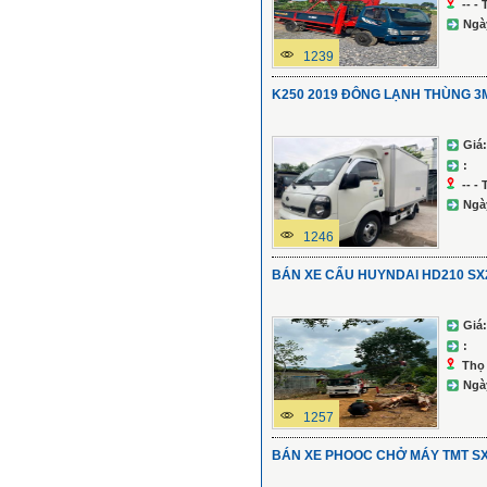
-- -
Ngà
1239
K250 2019 ĐÔNG LẠNH THÙNG 3M
Giá:
:
-- -
Ngà
1246
BÁN XE CẨU HUYNDAI HD210 SX
Giá:
:
Thọ
Ngà
1257
BÁN XE PHOOC CHỞ MÁY TMT S