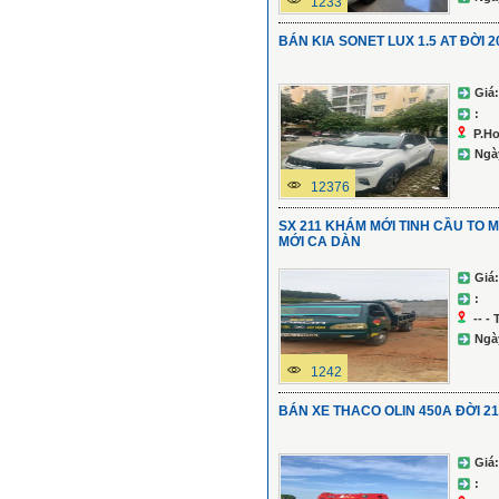
1233
BÁN KIA SONET LUX 1.5 AT ĐỜI 2
Giá:
:
P.Ho
Ngà
12376
SX 211 KHÁM MỚI TINH CẦU TO 
MỚI CA DÀN
Giá:
:
-- -
Ngà
1242
BÁN XE THACO OLIN 450A ĐỜI 21
Giá:
: