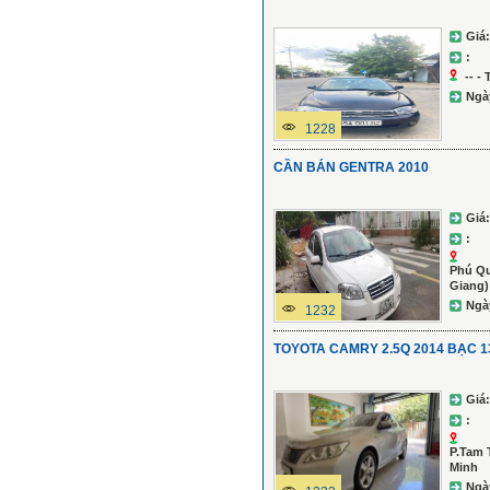
Giá:
:
-- -
Ngà
1228
CẦN BÁN GENTRA 2010
Giá:
:
Phú Qu
Giang)
Ngà
1232
TOYOTA CAMRY 2.5Q 2014 BẠC 1
Giá:
:
P.Tam 
Minh
Ngà