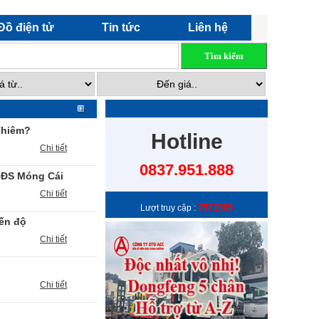
Đồ điện tử
Tin tức
Liên hệ
Thiêm?
Hotline
Chi tiết
0837.951.888
 BĐS Móng Cái
Chi tiết
7571965
Lượt truy cập :
iến độ
Chi tiết
Chi tiết