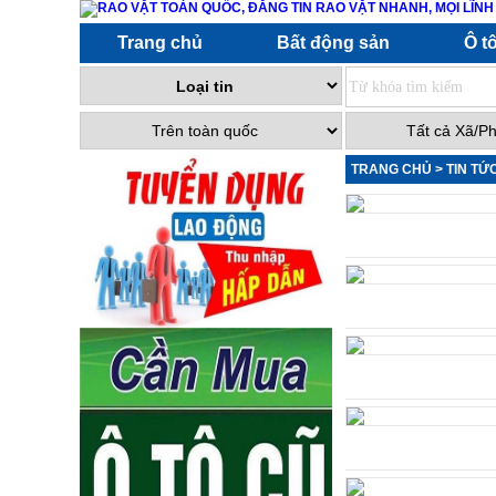
Trang chủ
Bất động sản
Ô t
TRANG CHỦ
>
TIN TỨ