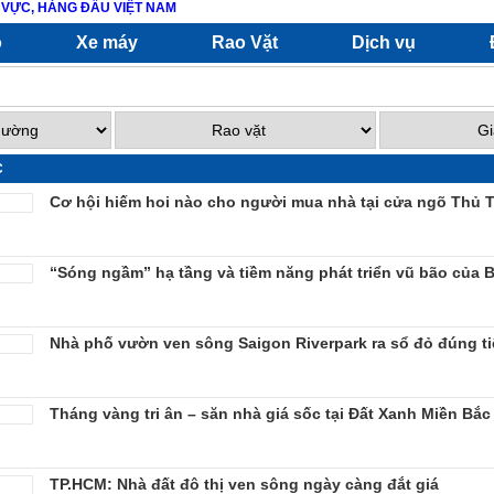
ô
Xe máy
Rao Vặt
Dịch vụ
C
Cơ hội hiếm hoi nào cho người mua nhà tại cửa ngõ Thủ 
“Sóng ngầm” hạ tầng và tiềm năng phát triển vũ bão của
Nhà phố vườn ven sông Saigon Riverpark ra sổ đỏ đúng t
Tháng vàng tri ân – săn nhà giá sốc tại Đất Xanh Miền Bắc
TP.HCM: Nhà đất đô thị ven sông ngày càng đắt giá