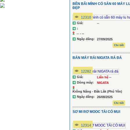
BÊN BÃI MÌNH CÓ SẴN 60 MÁY 
ĐẸP
12310
Giá:
--
:
-- - --
Ngày đăng:
27/09/2025
Chi tiết
BÁN MÁY RẢI NIGATA RÁ ĐÁ
12282
Giá:
Liên hệ
--
Dòng máy:
NIGATA
Krông Năng - Đăk Lăk (Phú Yên)
Ngày đăng:
26/08/2025
Chi tiết
SƠ MI RƠ MOOC TẢI CÓ MUI
12314