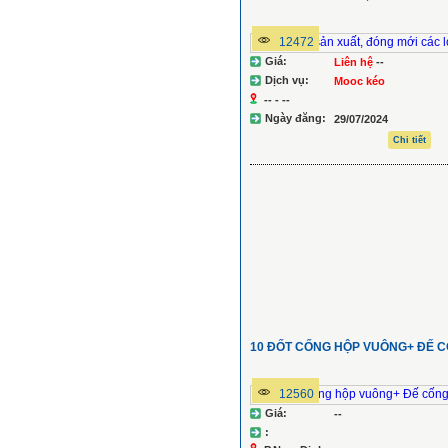
12472
Giá:
Liên hệ
--
Dịch vụ:
Mooc kéo
-- - --
Ngày đăng:
29/07/2024
Chi tiết
10 ĐỐT CỐNG HỘP VUÔNG+ ĐẾ 
12560
Giá:
--
: