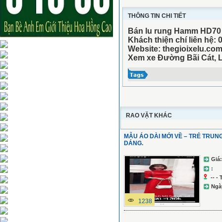
THÔNG TIN CHI TIẾT
Bán lu rung Hamm HD70 s
Khách thiện chí liên hệ:
Website: thegioixelu.co
Xem xe Đường Bãi Cát, L
RAO VẶT KHÁC
MẪU ÁO DÀI MỚI VỀ – TRẺ TRUN
DÁNG.
Giá:
:
-- -
Ngà
1238