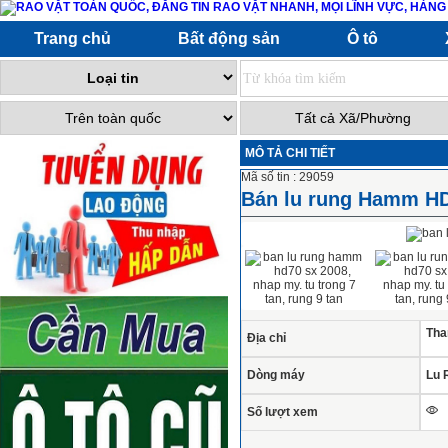
Trang chủ
Bất động sản
Ô tô
MÔ TẢ CHI TIẾT
Mã số tin : 29059
Bán lu rung Hamm HD7
Tha
Địa chỉ
Dòng máy
Lu 
Số lượt xem