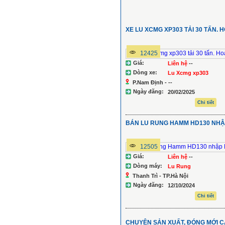
XE LU XCMG XP303 TẢI 30 TẤN. 
12425
Giá:
Liên hệ
--
Dòng xe:
Lu Xcmg xp303
P.Nam Định - --
Ngày đăng:
20/02/2025
Chi tiết
BÁN LU RUNG HAMM HD130 NHẬ
12505
Giá:
Liên hệ
--
Dòng máy:
Lu Rung
Thanh Trì - TP.Hà Nội
Ngày đăng:
12/10/2024
Chi tiết
CHUYÊN SẢN XUẤT, ĐÓNG MỚI C