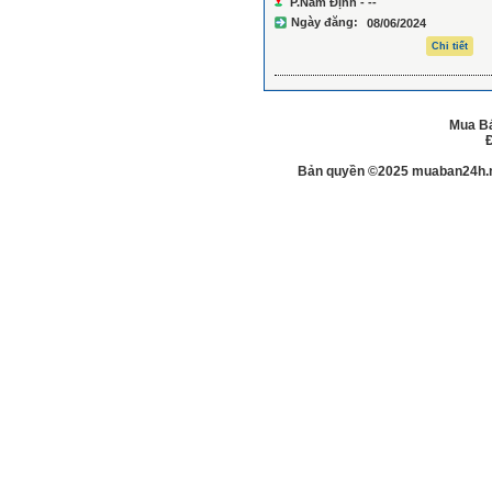
P.Nam Định - --
Ngày đăng:
08/06/2024
Chi tiết
Mua Bá
Đ
Bản quyền ©2025 muaban24h.net.