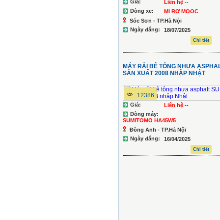
Giá:
Liên hệ
--
Dòng xe:
MI RƠ MOOC
Sóc Sơn - TP.Hà Nội
Ngày đăng:
18/07/2025
Chi tiết
MÁY RẢI BÊ TÔNG NHỰA ASPHA
SẢN XUẤT 2008 NHẬP NHẬT
12386
Giá:
Liên hệ
--
Dòng máy:
SUMITOMO HA45W5
Đông Anh - TP.Hà Nội
Ngày đăng:
16/04/2025
Chi tiết