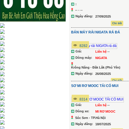
:
-- - --
Ngày đăng:
27/09/2025
Chi tiết
BÁN MÁY RẢI NIGATA RÁ ĐÁ
8282
Giá:
Liên hệ
--
Dòng máy:
NIGATA
Krông Năng - Đăk Lăk (Phú Yên)
Ngày đăng:
26/08/2025
Chi tiết
SƠ MI RƠ MOOC TẢI CÓ MUI
8314
Giá:
Liên hệ
--
Dòng xe:
MI RƠ MOOC
Sóc Sơn - TP.Hà Nội
Ngày đăng:
18/07/2025