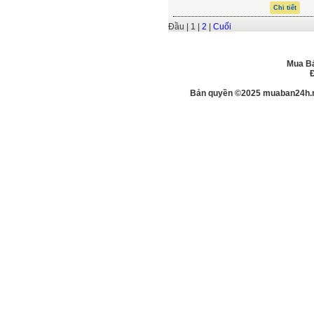
Chi tiết
Đầu | 1 |
2
|
Cuối
Mua Bá
Đ
Bản quyền ©2025 muaban24h.net.