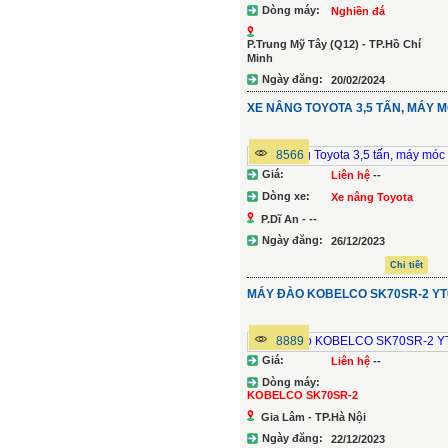
Dòng máy:
Nghiền đá
P.Trung Mỹ Tây (Q12) - TP.Hồ Chí
Minh
Ngày đăng:
20/02/2024
Chi tiết
XE NÂNG TOYOTA 3,5 TẤN, MÁY 
8566
Giá:
Liên hệ
--
Dòng xe:
Xe nâng Toyota
P.Dĩ An - --
Ngày đăng:
26/12/2023
Chi tiết
MÁY ĐÀO KOBELCO SK70SR-2 YT
8889
Giá:
Liên hệ
--
Dòng máy:
KOBELCO SK70SR-2
Gia Lâm - TP.Hà Nội
Ngày đăng:
22/12/2023