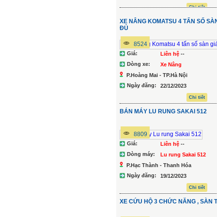
Chi tiết
XE NÂNG KOMATSU 4 TẤN SỐ SÀN
ĐỦ
8524
Giá:
Liên hệ
--
Dòng xe:
Xe Nâng
P.Hoàng Mai - TP.Hà Nội
Ngày đăng:
22/12/2023
Chi tiết
BÁN MÁY LU RUNG SAKAI 512
8809
Giá:
Liên hệ
--
Dòng máy:
Lu rung Sakai 512
P.Hạc Thành - Thanh Hóa
Ngày đăng:
19/12/2023
Chi tiết
XE CỨU HỘ 3 CHỨC NĂNG , SÀN 