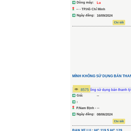
Dòng máy:
Lu
-- - TP.Hồ Chí Minh
Ngày đăng:
16/09/2024
Chi tiết
MÌNH KHÔNG SỬ DỤNG BÁN THAN
8575
Giá:
--
:
P.Nam Định - --
Ngày đăng:
08/06/2024
Chi tiết
BAN XE LU : HC 119 $ HC 129