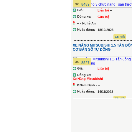
8489
Giá:
Liên hệ
--
Dòng xe:
Cứu hộ
-- - Nghệ An
Ngày đăng:
18/12/2023
Chi tiết
XE NÂNG MITSUBISHI 1,5 TẤN Đ
CƠ BẢN SỐ TỰ ĐỘNG
8527
Giá:
Liên hệ
--
Dòng xe:
Xe Nâng Mitsubishi
P.Nam Định - --
Ngày đăng:
14/11/2023
Chi tiết