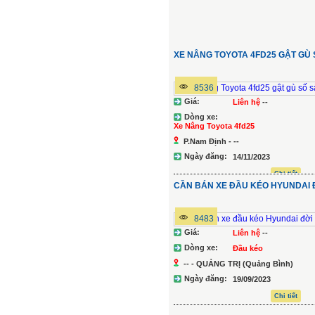
XE NÂNG TOYOTA 4FD25 GẬT GÙ 
8536
Giá:
Liên hệ
--
Dòng xe:
Xe Nâng Toyota 4fd25
P.Nam Định - --
Ngày đăng:
14/11/2023
Chi tiết
CẦN BÁN XE ĐẦU KÉO HYUNDAI Đ
8483
Giá:
Liên hệ
--
Dòng xe:
Đầu kéo
-- - QUẢNG TRỊ (Quảng Bình)
Ngày đăng:
19/09/2023
Chi tiết