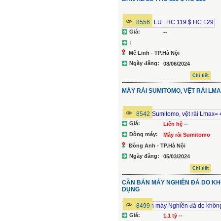
8556
Giá:
--
:
Mê Linh - TP.Hà Nội
Ngày đăng:
08/06/2024
Chi tiết
MÁY RẢI SUMITOMO, VỆT RẢI LMA
8542
Giá:
Liên hệ
--
Dòng máy:
Máy rải Sumitomo
Đông Anh - TP.Hà Nội
Ngày đăng:
05/03/2024
Chi tiết
CẦN BÁN MÁY NGHIỀN ĐÁ DO K
DỤNG
8499
Giá:
1,1 tỷ
--