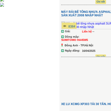
Chi tiết
MÁY RẢI BÊ TÔNG NHỰA ASPHA
SẢN XUẤT 2008 NHẬP NHẬT
8384
Giá:
Liên hệ
--
Dòng máy:
SUMITOMO HA45W5
Đông Anh - TP.Hà Nội
Ngày đăng:
16/04/2025
Chi tiết
XE LU XCMG XP303 TẢI 30 TẤN. 