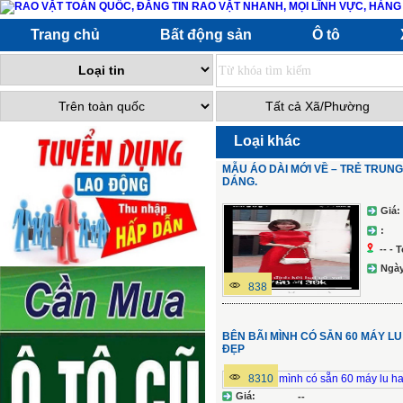
Trang chủ
Bất động sản
Ô tô
Loại khác
MẪU ÁO DÀI MỚI VỀ – TRẺ TRUN
DÁNG.
Giá:
:
-- -
Ngày
838
BÊN BÃI MÌNH CÓ SẴN 60 MÁY L
ĐẸP
8310
Giá:
--