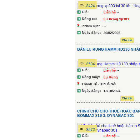
8424
Giá:
Liên hệ
--
Dòng xe:
Lu Xcmg xp303
P.Nam Định - --
Ngày đăng:
20/02/2025
Chi tiết
BÁN LU RUNG HAMM HD130 NHẬ
8504
Giá:
Liên hệ
--
Dòng máy:
Lu Rung
Thanh Trì - TP.Hà Nội
Ngày đăng:
12/10/2024
Chi tiết
CHÍNH CHỦ CHO THUÊ HOẶC BÁN 
BOMMAX 216-3, DYNABAC 301
8572
Giá:
Liên hệ
--