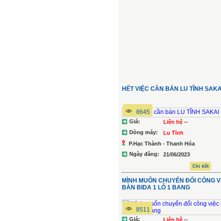
HẾT VIỆC CẦN BÁN LU TĨNH SAKA
8645
Giá:
Liên hệ
--
Dòng máy:
Lu Tĩnh
P.Hạc Thành - Thanh Hóa
Ngày đăng:
21/06/2023
Chi tiết
MÌNH MUỐN CHUYỂN ĐỔI CÔNG VI
BÀN BIDA 1 LỖ 1 BANG
8511
Giá:
Liên hệ
--